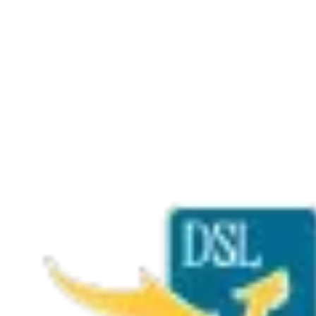
Ce qu'on joue à DSL
→
Jeux de société
→
Jeux de plateau modernes
→
Jeux de cartes
→
Jeux coopératifs