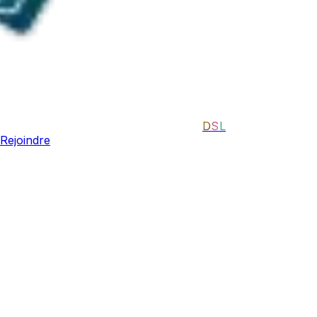
D
S
L
Rejoindre