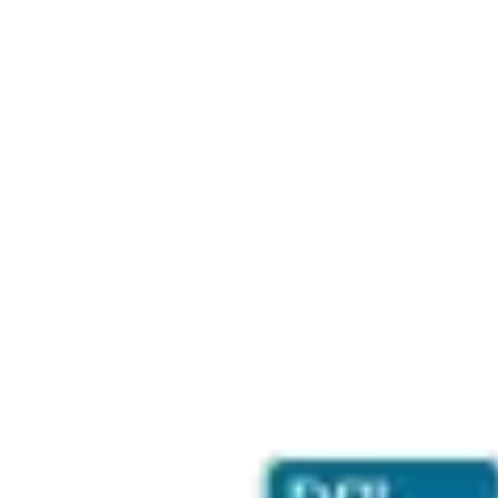
Magic the Gathering à Béziers
Jouer à Magic quand on vient du secteur biterrois.
Nous trouver
Salle du Peuple, 4 Place de la Mairie, 34320
Roujan — à côté de la mairie.
Envie de tester un Draft ?
Venez un jeudi soir à la Salle du Peuple de Roujan. On
vous prête de quoi démarrer et on vous explique tout au
fur et à mesure — aucun deck à préparer à l'avance.
Rejoindre DSL
Voir tous les formats Magic