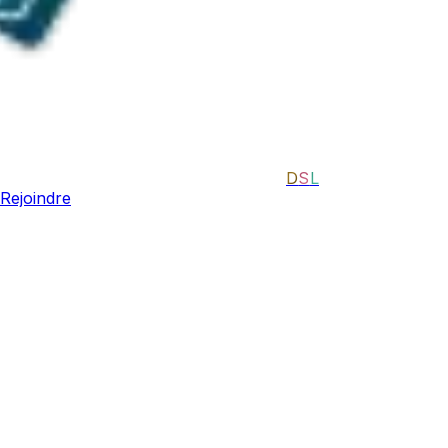
D
S
L
Rejoindre