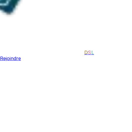
D
S
L
Rejoindre