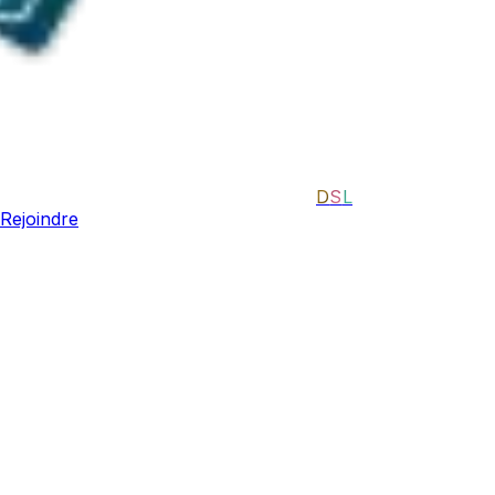
D
S
L
Rejoindre